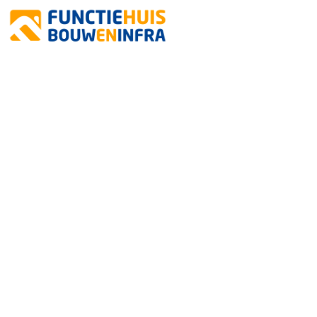
MON
STEI
NOK