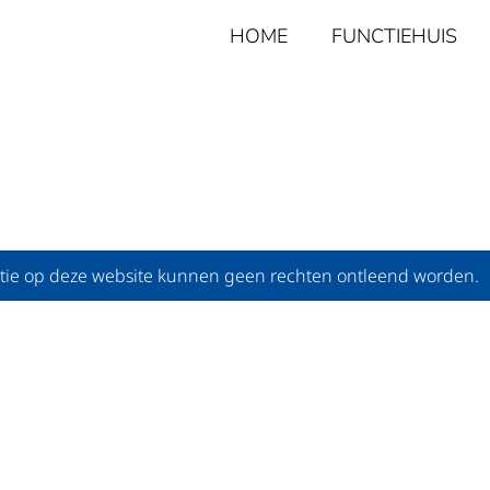
HOME
FUNCTIEHUIS
T(E)
tie op deze website kunnen geen rechten ontleend worden.